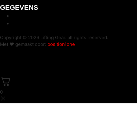
GEGEVENS
info@lifting-gear.nl
Sinds 2023
Copyright © 2026 Lifting Gear. all rights reserved.
Met ❤️ gemaakt door:
position1one
0