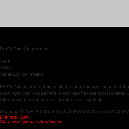
ProFit Gym Amsterdam
4.6★
(350)
Vanaf €25 per maand
ProFit Gym is een toegankelijke en moderne sportschool in Ams
openingstijden, wat perfect is voor een flexibel sportschema. 
Alles draait hier om comfort, kwaliteit en resultaat.
Maandag 07:00–23:00 Dinsdag 07:00–23:00 Woensdag 07:00–23
Link naar Gym
Vind meer gyms in Amsterdam