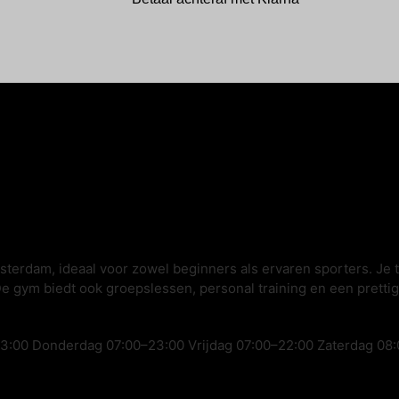
terdam, ideaal voor zowel beginners als ervaren sporters. Je 
De gym biedt ook groepslessen, personal training en een pretti
:00 Donderdag 07:00–23:00 Vrijdag 07:00–22:00 Zaterdag 08: