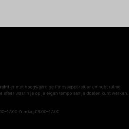
traint er met hoogwaardige fitnessapparatuur en hebt ruime
ge sfeer waarin je op je eigen tempo aan je doelen kunt werken.
00–17:00 Zondag 08:00–17:00