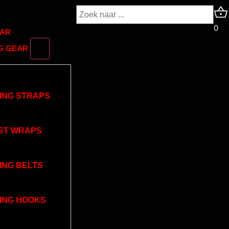
0
EAR
NG GEAR
TING STRAPS
ST WRAPS
TING BELTS
TING HOOKS