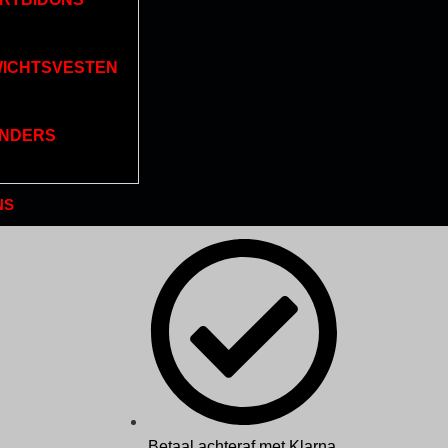
ICHTSVESTEN
NDERS
NS
Betaal achteraf met Klarna