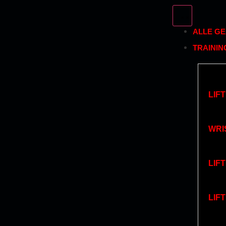
ALLE G
TRAINI
LIF
WRI
LIF
LIF