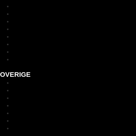
Lifting hooks
Lifting belts
Sporttassen
Sportbidons
Ijsbaden
Blenders
Gewichtsvesten
Bundels
OVERIGE
Algemene voorwaarden
Verzending & retourneren
Veelgestelde vragen
Garantie
Ons verhaal
Contact
Blog