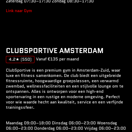
Zaterdag 07:30–17:30 Zondag 08:30–17:30
Link naar Gym
CLUBSPORTIVE AMSTERDAM
Vanaf €135 per maand
4.2★
(550)
ClubSportive is een premium gym in Amsterdam-Zuid, waar
luxe en fitness samenkomen. De club biedt een uitgebreide
fitnessruimte, hoogwaardige groepslessen, een verwarmd
zwembad, wellnessfaciliteiten en een stijlvolle lounge om te
ontspannen. Alles is ontworpen voor een high-end
sportervaring in een rustige en moderne omgeving. Perfect
voor wie waarde hecht aan kwaliteit, service en een verfijnde
trainingssfeer.
Maandag 09:00–18:00 Dinsdag 06:00–23:00 Woensdag
06:00–23:00 Donderdag 06:00–23:00 Vrijdag 06:00–23:00