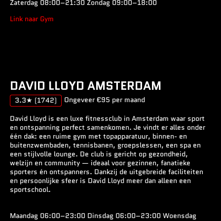
Zaterdag 08:00–21:30 Zondag 09:00–18:00
Link naar Gym
DAVID LLOYD AMSTERDAM
Ongeveer €95 per maand
3.3★
(1742)
David Lloyd is een luxe fitnessclub in Amsterdam waar sport
en ontspanning perfect samenkomen. Je vindt er alles onder
één dak: een ruime gym met topapparatuur, binnen- en
buitenzwembaden, tennisbanen, groepslessen, een spa en
een stijlvolle lounge. De club is gericht op gezondheid,
welzijn en community — ideaal voor gezinnen, fanatieke
sporters én ontspanners. Dankzij de uitgebreide faciliteiten
en persoonlijke sfeer is David Lloyd meer dan alleen een
sportschool.
Maandag 06:00–23:00 Dinsdag 06:00–23:00 Woensdag