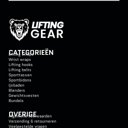
CATEGORIEËN
Lifting straps
Wrist wraps
Lifting hooks
Lifting belts
Sporttassen
Sportbidons
Ijsbaden
Blenders
Gewichtsvesten
Bundels
OVERIGE
Algemene voorwaarden
Verzending & retourneren
Veelgestelde vragen