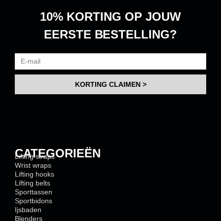
10% KORTING
OP JOUW
EERSTE BESTELLING?
KORTING CLAIMEN >
CATEGORIEËN
Lifting straps
Wrist wraps
Lifting hooks
Lifting belts
Sporttassen
Sportbidons
Ijsbaden
Blenders