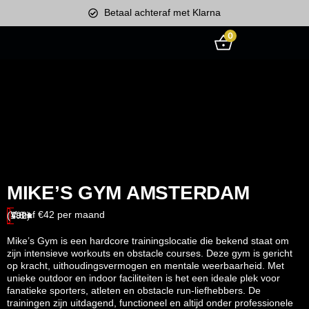
Betaal achteraf met Klarna
0
MIKE’S GYM AMSTERDAM
Vanaf €42 per maand
(192)
4.8★
Mike’s Gym is een hardcore trainingslocatie die bekend staat om
zijn intensieve workouts en obstacle courses. Deze gym is gericht
op kracht, uithoudingsvermogen en mentale weerbaarheid. Met
unieke outdoor en indoor faciliteiten is het een ideale plek voor
fanatieke sporters, atleten en obstacle run-liefhebbers. De
trainingen zijn uitdagend, functioneel en altijd onder professionele