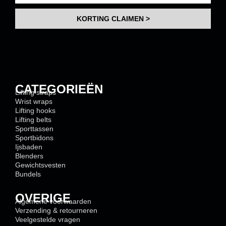
KORTING CLAIMEN >
CATEGORIEËN
Lifting straps
Wrist wraps
Lifting hooks
Lifting belts
Sporttassen
Sportbidons
Ijsbaden
Blenders
Gewichtsvesten
Bundels
OVERIGE
Algemene voorwaarden
Verzending & retourneren
Veelgestelde vragen