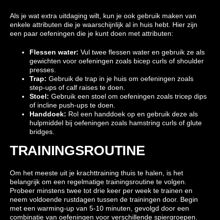
Als je wat extra uitdaging wilt, kun je ook gebruik maken van
enkele attributen die je waarschijnlijk al in huis hebt. Hier zijn
een paar oefeningen die je kunt doen met attributen:
Flessen water:
Vul twee flessen water en gebruik ze als
gewichten voor oefeningen zoals bicep curls of shoulder
presses.
Trap:
Gebruik de trap in je huis om oefeningen zoals
step-ups of calf raises te doen.
Stoel:
Gebruik een stoel om oefeningen zoals tricep dips
of incline push-ups te doen.
Handdoek:
Rol een handdoek op en gebruik deze als
hulpmiddel bij oefeningen zoals hamstring curls of glute
bridges.
TRAININGSROUTINE
Om het meeste uit je krachttraining thuis te halen, is het
belangrijk om een ​​regelmatige trainingsroutine te volgen.
Probeer minstens twee tot drie keer per week te trainen en
neem voldoende rustdagen tussen de trainingen door. Begin
met een warming-up van 5-10 minuten, gevolgd door een
combinatie van oefeningen voor verschillende spiergroepen.