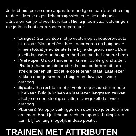
Je hebt niet per se dure apparatuur nodig om aan krachttraining
te doen. Met je eigen lichaamsgewicht en enkele simpele
attributen kun je al veel bereiken. Hier zijn een paar oefeningen
die je thuis kunt doen zonder apparatuur:
Lunges:
Sta rechtop met je voeten op schouderbreedte
uit elkaar. Stap met één been naar voren en buig beide
knieën totdat je achterste knie bijna de grond raakt. Duw
jezelf dan weer omhoog en herhaal met het andere been.
Push-ups:
Ga op handen en knieën op de grond zitten.
Plaats je handen iets breder dan schouderbreedte en
strek je benen uit, zodat je op je tenen staat. Laat jezelf
zakken door je armen te buigen en duw jezelf weer
omhoog.
Squats:
Sta rechtop met je voeten op schouderbreedte
uit elkaar. Buig je knieën en laat jezelf langzaam zakken
alsof je op een stoel gaat zitten. Duw jezelf dan weer
omhoog.
Planken:
Ga op je buik liggen en steun op je onderarmen
en tenen. Houd je lichaam recht en span je buikspieren
aan. Blijf zo lang mogelijk in deze positie.
TRAINEN MET ATTRIBUTEN