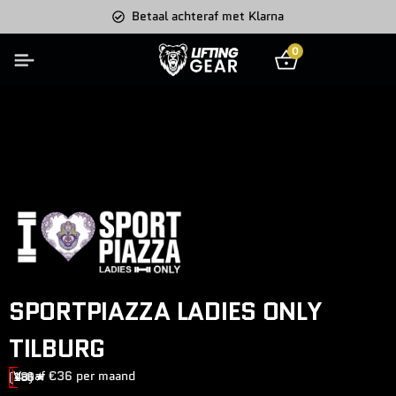
Betaal achteraf met Klarna
0
SPORTPIAZZA LADIES ONLY
TILBURG
Vanaf €36 per maand
(18)
4.6★