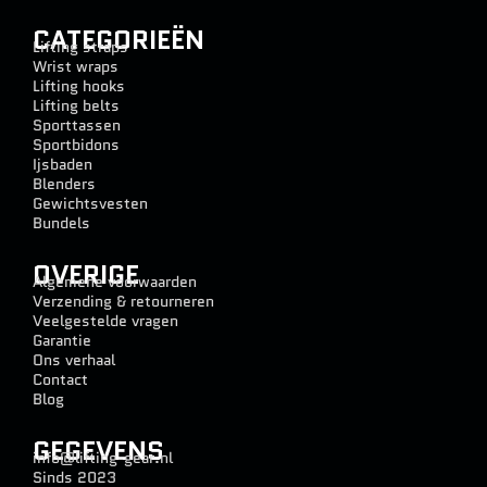
CATEGORIEËN
Lifting straps
Wrist wraps
Lifting hooks
Lifting belts
Sporttassen
Sportbidons
Ijsbaden
Blenders
Gewichtsvesten
Bundels
OVERIGE
Algemene voorwaarden
Verzending & retourneren
Veelgestelde vragen
Garantie
Ons verhaal
Contact
Blog
GEGEVENS
info@lifting-gear.nl
Sinds 2023