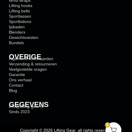
Wrist wraps
Lifting hooks
Lifting belts
Sporttassen
Sportbidons
Ijsbaden
Blenders
Gewichtsvesten
Bundels
OVERIGE
Algemene voorwaarden
Verzending & retourneren
Veelgestelde vragen
Garantie
Ons verhaal
Contact
Blog
GEGEVENS
info@lifting-gear.nl
Sinds 2023
0
Copyright © 2026 Lifting Gear. all rights reserved.