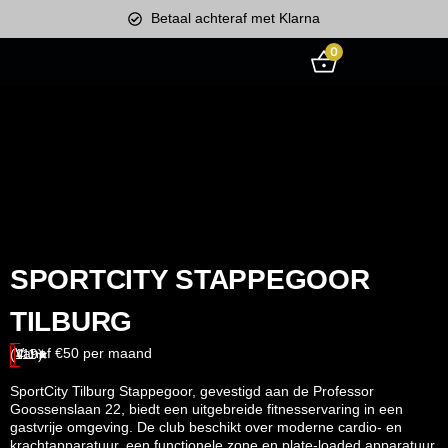
Betaal achteraf met Klarna
0
SPORTCITY STAPPEGOOR
TILBURG
Vanaf €50 per maand
(119)
4.1★
SportCity Tilburg Stappegoor, gevestigd aan de Professor
Goossenslaan 22, biedt een uitgebreide fitnesservaring in een
gastvrije omgeving.
De club beschikt over moderne cardio- en
krachtapparatuur, een functionele zone en plate-loaded apparatuur.