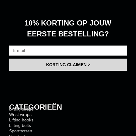
10% KORTING
OP JOUW
EERSTE BESTELLING?
KORTING CLAIMEN >
CATEGORIEËN
Lifting straps
Wrist wraps
Lifting hooks
Lifting belts
Sporttassen