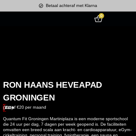
Betaal achteraf met Klarna
0
RON HAANS HEVEAPAD
GRONINGEN
Vanaf €20 per maand
(211)
4.1★
Quantum Fit Groningen Martiniplaza is een moderne sportschool
die 24 uur per dag, 7 dagen per week geopend is.
De faciliteiten
omvatten een breed scala aan kracht- en cardioapparatuur, eGym-
cirkeltraining, personal training, fysiotherapie, een sauna en