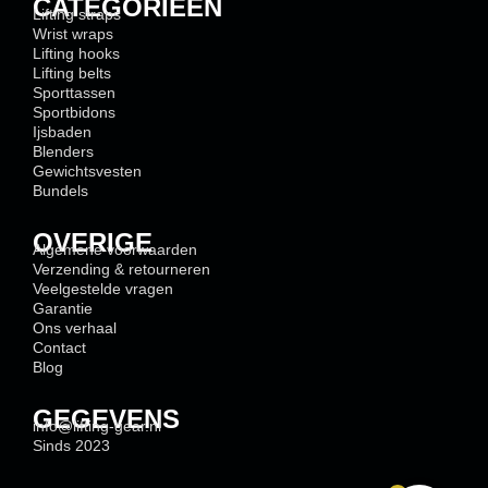
CATEGORIEËN
Lifting straps
Wrist wraps
Lifting hooks
Lifting belts
Sporttassen
Sportbidons
Ijsbaden
Blenders
Gewichtsvesten
Bundels
OVERIGE
Algemene voorwaarden
Verzending & retourneren
Veelgestelde vragen
Garantie
Ons verhaal
Contact
Blog
GEGEVENS
info@lifting-gear.nl
Sinds 2023