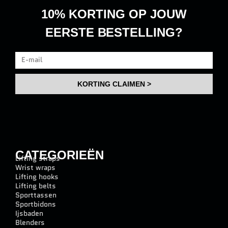
10% KORTING
OP JOUW
EERSTE BESTELLING?
KORTING CLAIMEN >
CATEGORIEËN
Lifting straps
Wrist wraps
Lifting hooks
Lifting belts
Sporttassen
Sportbidons
Ijsbaden
Blenders