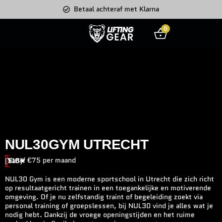
Betaal achteraf met Klarna
0
NUL30GYM UTRECHT
Vanaf €75 per maand
(118)
5.0★
NUL30 Gym is een moderne sportschool in Utrecht die zich richt
op resultaatgericht trainen in een toegankelijke en motiverende
omgeving. Of je nu zelfstandig traint of begeleiding zoekt via
personal training of groepslessen, bij NUL30 vind je alles wat je
nodig hebt. Dankzij de vroege openingstijden en het ruime