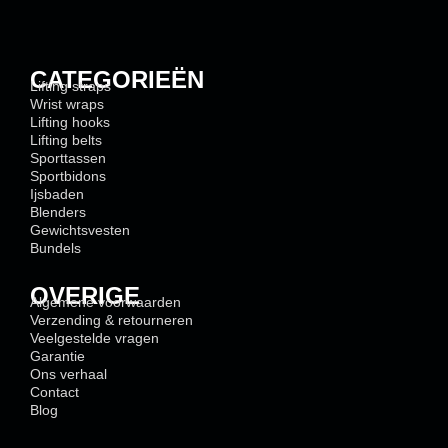
CATEGORIEËN
Lifting straps
Wrist wraps
Lifting hooks
Lifting belts
Sporttassen
Sportbidons
Ijsbaden
Blenders
Gewichtsvesten
Bundels
OVERIGE
Algemene voorwaarden
Verzending & retourneren
Veelgestelde vragen
Garantie
Ons verhaal
Contact
Blog