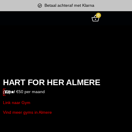
Betaal achteraf met Klarna
0
HART FOR HER ALMERE
Vanaf €50 per maand
(12)
4.8★
Link naar Gym
Vind meer gyms in Almere