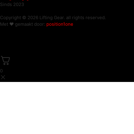
Sinds 2023
Copyright © 2026 Lifting Gear. all rights reserved.
Met ❤️ gemaakt door:
position1one
0