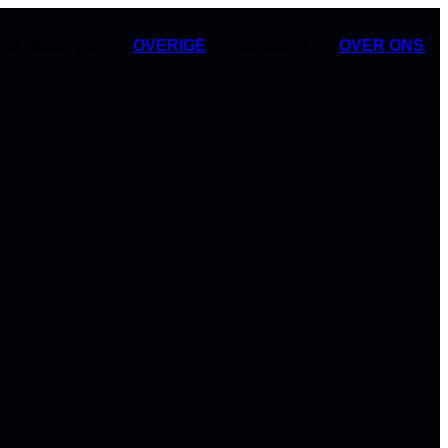
OVERIGE
OVER ONS
pen Training gear
Open Overige